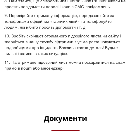
8. Пам'ятайте, що співробітники InternetCashTransfer ніколи не
просять повідомляти паролі і коди з СМС-повідомлень.
9. Перевіряйте отриману інформацію, передзвонюйте за
телефонами офіційних «гарячих ліній» та телефонуйте
людям, які нібито просять допомогти і т. д.
10. Зробіть скріншот отриманого підозрілого листа чи сайту і
зверніться в нашу службу підтримки з усіма розташовуються
подробицями про інцидент. Важлива кожна деталь! Будьте
пильні і активні в таких ситуаціях.
11. На отримане підозрілий лист можна поскаржитися на спам
прямо в пошті або месенджері.
Документи