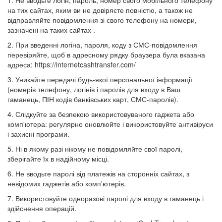
1. Не вводьте логін, пароль, номер свого мобільного телефону
на тих сайтах, яким ви не довіряєте повністю, а також не
відправляйте повідомлення зі свого телефону на номери,
зазначені на таких сайтах .
2. При введенні логіна, пароля, коду з СМС-повідомлення
перевіряйте, щоб в адресному рядку браузера була вказана
адреса: https://internetcashtransfer.com/
3. Уникайте передачі будь-якої персональної інформації
(номерів телефону, логінів і паролів для входу в Ваш
гаманець, ПІН кодів банківських карт, СМС-паролів).
4. Слідкуйте за безпекою використовуваного гаджета або
комп'ютера: регулярно оновлюйте і використовуйте антивіруси
і захисні програми.
5. Ні в якому разі нікому не повідомляйте свої паролі,
зберігайте їх в надійному місці.
6. Не вводьте паролі від платежів на сторонніх сайтах, з
невідомих гаджетів або комп'ютерів.
7. Використовуйте одноразові паролі для входу в гаманець і
здійснення операцій.