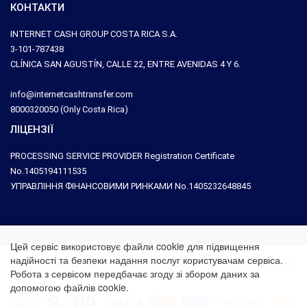
КОНТАКТИ
INTERNET CASH GROUP COSTA RICA S.A.
3-101-787438
CLÍNICA SAN AGUSTÍN, CALLE 22, ENTRE AVENIDAS 4 Y 6.
info@internetcashtransfer.com
8000320050 (Only Costa Rica)
ЛІЦЕНЗІЇ
PROCESSING SERVICE PROVIDER Registration Certificate
No.1405194111535
УПРАВЛІННЯ ФІНАНСОВИМИ РИНКАМИ No.1405232648845
Цей сервіс використовує файли cookie для підвищення
надійності та безпеки надання послуг користувачам сервіса.
© 2023 - 2026 Всі права захищені. INTERNET CASH GROUP COSTA RICA
Робота з сервісом передбачає згоду зі збором даних за
S.A.
допомогою файлів cookie.
Дізнайтеся більше про
використання файлів cookie